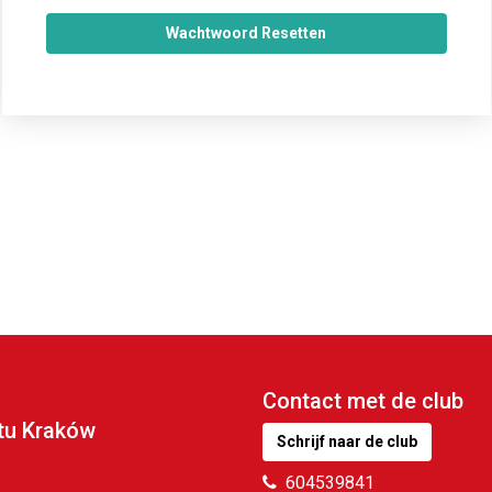
Wachtwoord Resetten
Contact met de club
tu Kraków
Schrijf naar de club
604539841