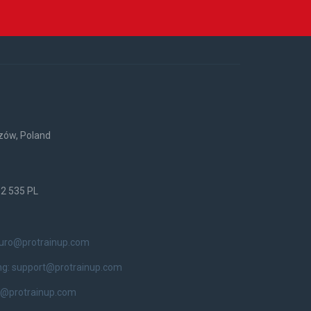
rzów, Poland
52 535 PL
iuro@protrainup.com
ng:
support@protrainup.com
t@protrainup.com